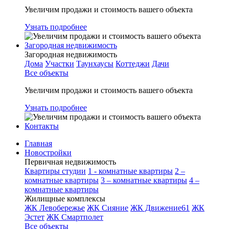
Увеличим продажи и стоимость вашего объекта
Узнать подробнее
Загородная недвижимость
Загородная недвижимость
Дома
Участки
Таунхаусы
Коттеджи
Дачи
Все объекты
Увеличим продажи и стоимость вашего объекта
Узнать подробнее
Контакты
Главная
Новостройки
Первичная недвижимость
Квартиры студии
1 - комнатные квартиры
2 –
комнатные квартиры
3 – комнатные квартиры
4 –
комнатные квартиры
Жилищные комплексы
ЖК Левобережье
ЖК Сияние
ЖК Движение61
ЖК
Эстет
ЖК Смартполет
Все объекты